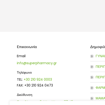
Επικοινωνία
Δημοφιλε
Email
ΓΥΝΑ
info@superpharmacy.gr
ΠΕΡΙ
Τηλέφωνο
ΠΕΡΙ
TEL:
+30 210 924 0003
FAX: +30 210 924 0473
ΦΑΡΜ
Διεύθυνση
ΜΑΜΑ 
Ευρυδάμαντος 9, Νέος Κόσμος 117 45,