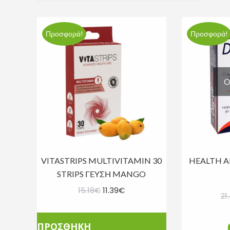
Προσφορά!
Προσφορά!
O
VITASTRIPS MULTIVITAMIN 30
HEALTH A
STRIPS ΓΕΥΣΗ MANGO
Original
Η
15.18
€
11.39
€
21
price
τρέχουσα
was:
τιμή
ΠΡΟΣΘΗΚΗ