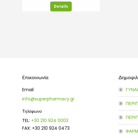
was:
τιμή
Details
35.82€.
είναι:
26.87€.
Επικοινωνία
Δημοφιλε
Email
ΓΥΝΑ
info@superpharmacy.gr
ΠΕΡΙ
Τηλέφωνο
ΠΕΡΙ
TEL:
+30 210 924 0003
FAX: +30 210 924 0473
ΦΑΡΜ