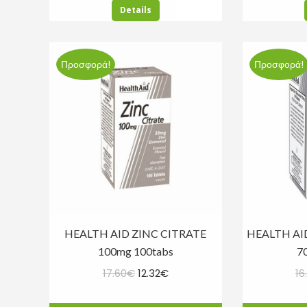
12.53€.
είναι:
Details
10.00€.
Προσφορά!
Προσφορά!
HEALTH AID ZINC CITRATE
HEALTH AI
100mg 100tabs
7
Original
Η
17.60
€
12.32
€
16
price
τρέχουσα