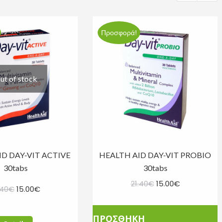
Προσφορά!
ut of stock
ID DAY-VIT ACTIVE
HEALTH AID DAY-VIT PROBIO
30tabs
30tabs
Original
Η
21.40
€
15.00
€
Original
Η
.40
€
15.00
€
price
τρέχουσα
price
τρέχουσα
was:
τιμή
was:
τιμή
ΠΡΟΣΘΗΚΗ