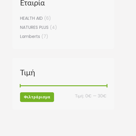
Εταιρία
HEALTH AID
(6)
NATURES PLUS
(4)
Lamberts
(7)
Τιμή
Ελάχιστη
Μέγιστη
Τιμή:
0€
—
30€
Φιλτράρισμα
τιμή
τιμή