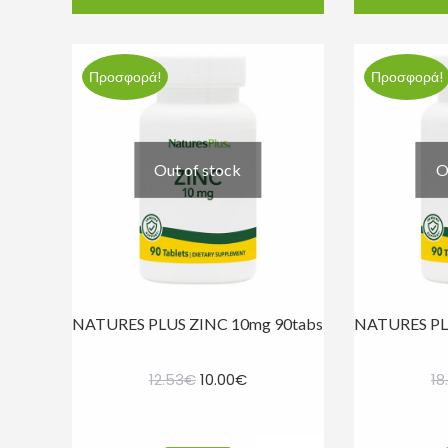
10.85€.
Προσφορά!
Προσφορά!
Out of stock
O
NATURES PLUS ZINC 10mg 90tabs
NATURES PL
Original
Η
12.53
€
10.00
€
18
price
τρέχουσα
was:
τιμή