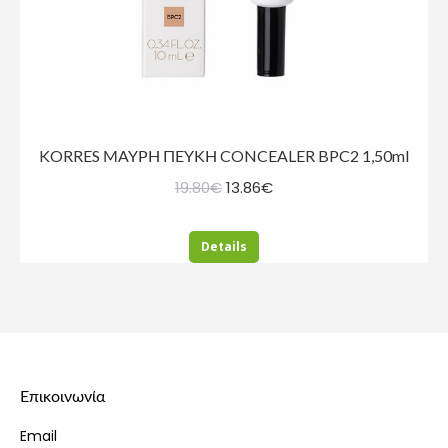
KORRES ΜΑΥΡΗ ΠΕΥΚΗ CONCEALER BPC2 1,50ml
Original
Η
19.80
€
13.86
€
price
τρέχουσα
was:
τιμή
Details
19.80€.
είναι:
13.86€.
Επικοινωνία
Email