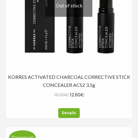
Out of stock
KORRES ACTIVATED CHARCOAL CORRECTIVE STICK
CONCEALER ACS2 3.5g
Original
Η
18.00
€
12.60
€
price
τρέχουσα
was:
τιμή
Details
18.00€.
είναι:
12.60€.
Προσφορά!