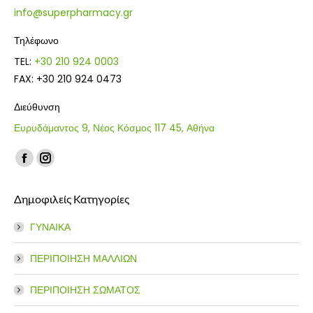
info@superpharmacy.gr
Τηλέφωνο
TEL:
+30 210 924 0003
FAX: +30 210 924 0473
Διεύθυνση
Ευρυδάμαντος 9, Νέος Κόσμος 117 45, Αθήνα
Find us on:
Facebook
Instagram
page
page
Δημοφιλείς Κατηγορίες
opens
opens
in
in
ΓΥΝΑΙΚΑ
new
new
window
window
ΠΕΡΙΠΟΙΗΣΗ ΜΑΛΛΙΩΝ
ΠΕΡΙΠΟΙΗΣΗ ΣΩΜΑΤΟΣ