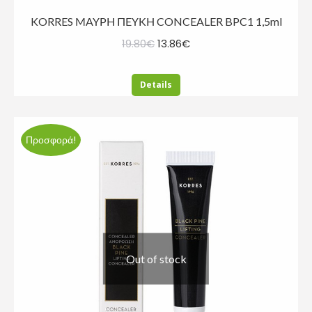
KORRES ΜΑΥΡΗ ΠΕΥΚΗ CONCEALER BPC1 1,5ml
Original
Η
19.80
€
13.86
€
price
τρέχουσα
was:
τιμή
Details
19.80€.
είναι:
13.86€.
Προσφορά!
Out of stock