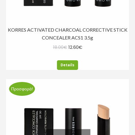
KORRES ACTIVATED CHARCOAL CORRECTIVE STICK
CONCEALER ACS1 3.5g
Original
Η
18.00
€
12.60
€
price
τρέχουσα
was:
τιμή
Details
18.00€.
είναι:
12.60€.
Προσφορά!