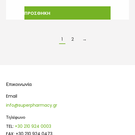
price
τρέχουσα
was:
τιμή
ΠΡΟΣΘΗΚΗ
10.97€.
είναι:
8.78€.
1
2
→
Επικοινωνία
Email
info@superpharmacy.gr
Τηλέφωνο
TEL:
+30 210 924 0003
FAX: +30 210 924 0473