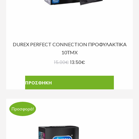
DUREX PERFECT CONNECTION ΠΡΟΦΥΛΑΚΤΙΚΑ
10ΤΜΧ
Original
Η
15.00
€
13.50
€
price
τρέχουσα
was:
τιμή
ΠΡΟΣΘΗΚΗ
15.00€.
είναι:
13.50€.
Προσφορά!