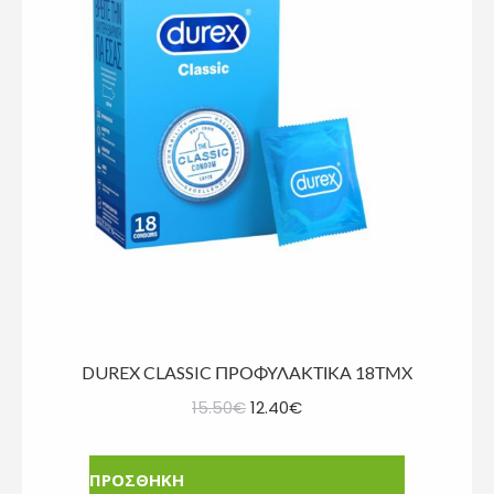
DUREX CLASSIC ΠΡΟΦΥΛΑΚΤΙΚΑ 18ΤΜΧ
Original
Η
15.50
€
12.40
€
price
τρέχουσα
was:
τιμή
ΠΡΟΣΘΗΚΗ