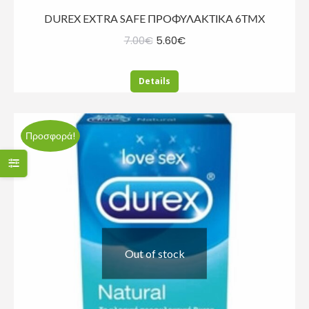
DUREX EXTRA SAFE ΠΡΟΦΥΛΑΚΤΙΚΑ 6ΤΜΧ
Original
Η
7.00
€
5.60
€
price
τρέχουσα
was:
τιμή
Details
7.00€.
είναι:
5.60€.
Προσφορά!
Out of stock