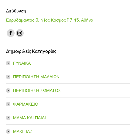
Διεύθυνση
Ευρυδάμαντος 9, Νέος Κόσμος 117 45, Αθήνα
Find us on:
Facebook
Instagram
page
page
Δημοφιλείς Κατηγορίες
opens
opens
in
in
ΓΥΝΑΙΚΑ
new
new
window
window
ΠΕΡΙΠΟΙΗΣΗ ΜΑΛΛΙΩΝ
ΠΕΡΙΠΟΙΗΣΗ ΣΩΜΑΤΟΣ
ΦΑΡΜΑΚΕΙΟ
ΜΑΜΑ ΚΑΙ ΠΑΙΔΙ
ΜΑΚΙΓΙΑΖ