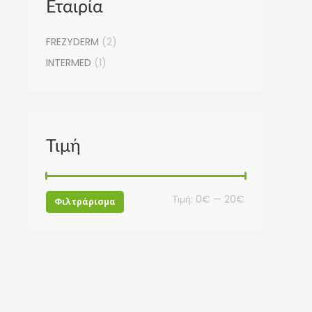
Εταιρία
FREZYDERM
(2)
INTERMED
(1)
Τιμή
Ελάχιστη
Μέγιστη
Τιμή:
0€
—
20€
Φιλτράρισμα
τιμή
τιμή