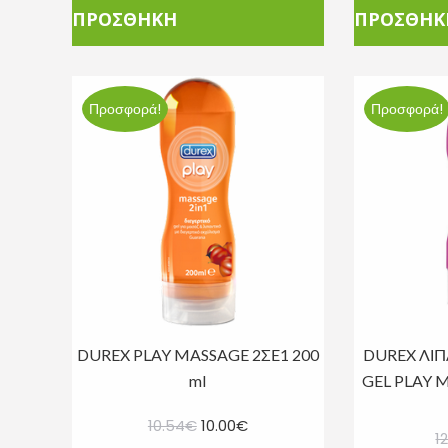
ΠΡΟΣΘΗΚΗ
ΠΡΟΣΘΗΚ
Προσφορά!
Προσφορά!
DUREX PLAY MASSAGE 2ΣΕ1 200
DUREX ΛΙΠ
ml
GEL PLAY 
Original
Η
10.54
€
10.00
€
12