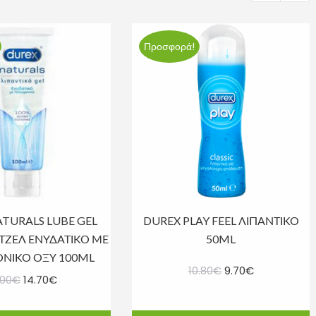
Προσφορά!
TURALS LUBE GEL
DUREX PLAY FEEL ΛΙΠΑΝΤΙΚΟ
ΤΖΕΛ ΕΝΥΔΑΤΙΚΟ ΜΕ
50ML
ΝΙΚΟ ΟΞΥ 100ML
Original
Η
10.80
€
9.70
€
Original
Η
.00
€
14.70
€
price
τρέχουσα
price
τρέχουσα
was:
τιμή