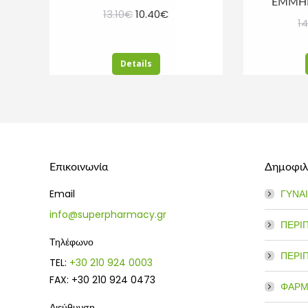
ΕΜΜΗΝ
Original
Η
13.10
€
10.40
€
14
price
τρέχουσα
was:
τιμή
Details
13.10€.
είναι:
10.40€.
Επικοινωνία
Δημοφιλε
Email
ΓΥΝΑ
info@superpharmacy.gr
ΠΕΡΙ
Τηλέφωνο
ΠΕΡΙ
TEL:
+30 210 924 0003
FAX: +30 210 924 0473
ΦΑΡΜ
Διεύθυνση