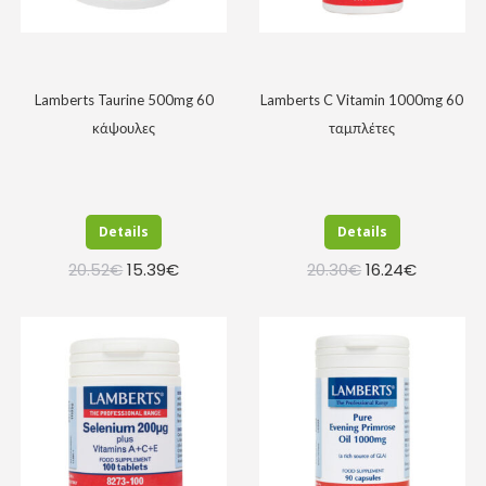
Lamberts Taurine 500mg 60
Lamberts C Vitamin 1000mg 60
κάψουλες
ταμπλέτες
Details
Details
Original
Η
Original
Η
20.52
€
15.39
€
20.30
€
16.24
€
price
τρέχουσα
price
τρέχουσα
was:
τιμή
was:
τιμή
20.52€.
είναι:
20.30€.
είναι:
15.39€.
16.24€.