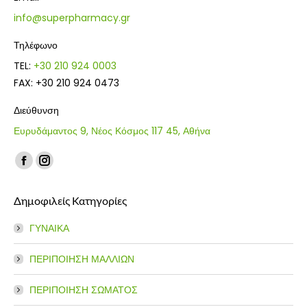
info@superpharmacy.gr
Τηλέφωνο
TEL:
+30 210 924 0003
FAX: +30 210 924 0473
Διεύθυνση
Ευρυδάμαντος 9, Νέος Κόσμος 117 45, Αθήνα
Find us on:
Facebook
Instagram
page
page
Δημοφιλείς Κατηγορίες
opens
opens
in
in
ΓΥΝΑΙΚΑ
new
new
window
window
ΠΕΡΙΠΟΙΗΣΗ ΜΑΛΛΙΩΝ
ΠΕΡΙΠΟΙΗΣΗ ΣΩΜΑΤΟΣ