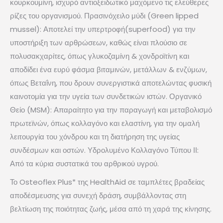
κουρκουμίνη, ισχυρό αντιοξειδωτικό μαχόμενο τις ελεύθερες
ρίζες του οργανισμού. Πρασινόχειλο μύδι (Green lipped
mussel): Αποτελεί την υπερτροφή(superfood) για την
υποστήριξη των αρθρώσεων, καθώς είναι πλούσιο σε
πολυσακχαρίτες, όπως γλυκοζαμίνη & χονδροϊτίνη και
αποδίδει ένα ευρύ φάσμα βιταμινών, μετάλλων & ενζύμων,
όπως Βεταΐνη, που δρουν συνεργιστικά αποτελώντας φυσική
καινοτομία για την υγεία των συνδετικών ιστών. Οργανικό
Θείο (MSM): Απαραίτητο για την παραγωγή και μεταβολισμό
πρωτεϊνών, όπως κολλαγόνο και ελαστίνη, για την ομαλή
λειτουργία του χόνδρου και τη διατήρηση της υγείας
συνδέσμων και οστών. Υδρολυμένο Κολλαγόνο Τύπου ΙΙ:
Από τα κύρια συστατικά του αρθρικού υγρού.
Το Osteoflex Plus* της HealthAid σε ταμπλέτες βραδείας
αποδέσμευσης για συνεχή δράση, συμβάλλοντας στη
βελτίωση της ποιότητας ζωής, μέσα από τη χαρά της κίνησης.