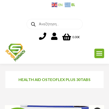
EL
EN
Products
search
0.00
€
HEALTH AID OSTEOFLEX PLUS 30TABS
You are here: