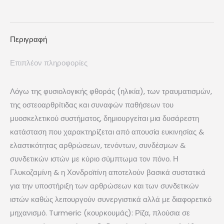
on
on
on
on
on
X
Pinterest
LinkedIn
WhatsApp
Facebook
Περιγραφή
Επιπλέον πληροφορίες
Λόγω της φυσιολογικής φθοράς (ηλικία), των τραυματισμών,
της οστεοαρθρίτιδας και συναφών παθήσεων του
μυοσκελετικού συστήματος, δημιουργείται μια δυσάρεστη
κατάσταση που χαρακτηρίζεται από απουσία ευκινησίας &
ελαστικότητας αρθρώσεων, τενόντων, συνδέσμων &
συνδετικών ιστών με κύριο σύμπτωμα τον πόνο. Η
Γλυκοζαμίνη & η Χονδροϊτίνη αποτελούν βασικά συστατικά
για την υποστήριξη των αρθρώσεων και των συνδετικών
ιστών καθώς λειτουργούν συνεργιστικά αλλά με διαφορετικό
μηχανισμό. Turmeric (κουρκουμάς): Ρίζα, πλούσια σε