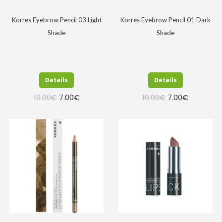
Korres Eyebrow Pencil 03 Light
Korres Eyebrow Pencil 01 Dark
Shade
Shade
Details
Details
Original
Η
Original
Η
10.00
€
7.00
€
10.00
€
7.00
€
price
τρέχουσα
price
τρέχουσα
was:
τιμή
was:
τιμή
10.00€.
είναι:
10.00€.
είναι:
7.00€.
7.00€.