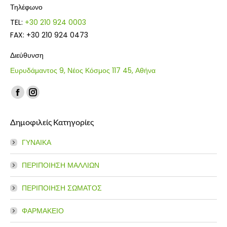
Τηλέφωνο
TEL:
+30 210 924 0003
FAX: +30 210 924 0473
Διεύθυνση
Ευρυδάμαντος 9, Νέος Κόσμος 117 45, Αθήνα
Find us on:
Facebook
Instagram
page
page
Δημοφιλείς Κατηγορίες
opens
opens
in
in
ΓΥΝΑΙΚΑ
new
new
window
window
ΠΕΡΙΠΟΙΗΣΗ ΜΑΛΛΙΩΝ
ΠΕΡΙΠΟΙΗΣΗ ΣΩΜΑΤΟΣ
ΦΑΡΜΑΚΕΙΟ