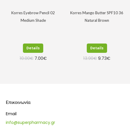
Korres Eyebrow Pencil 02
Korres Mango Butter SPF10 36
Medium Shade
Natural Brown
Details
Details
Original
Η
Original
Η
10.00
€
7.00
€
13.90
€
9.73
€
price
τρέχουσα
price
τρέχουσα
was:
τιμή
was:
τιμή
10.00€.
είναι:
13.90€.
είναι:
7.00€.
9.73€.
Επικοινωνία
Email
info@superpharmacy.gr