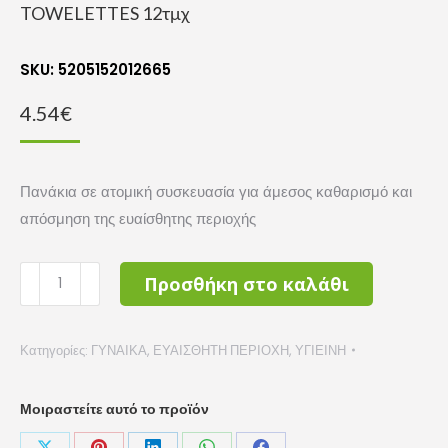
TOWELETTES 12τμχ
SKU: 5205152012665
4.54
€
Πανάκια σε ατομική συσκευασία για άμεσος καθαρισμό και
απόσμηση της ευαίσθητης περιοχής
INTERMED
Προσθήκη στο καλάθι
EVA
INTIMA
Κατηγορίες:
ΓΥΝΑΙΚΑ
,
ΕΥΑΙΣΘΗΤΗ ΠΕΡΙΟΧΗ
,
ΥΓΙΕΙΝΗ
MAXI
SIZE
TOWELETTES
Μοιραστείτε αυτό το προϊόν
12τμχ