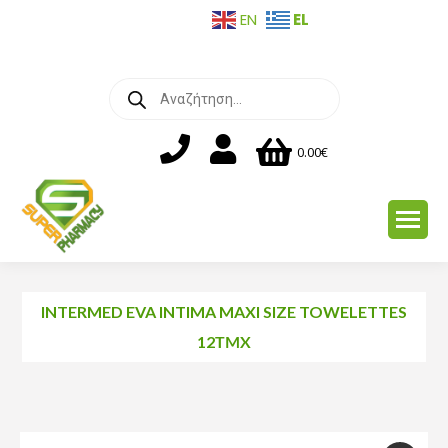
EL
EN
Products
search
0.00
€
INTERMED EVA INTIMA MAXI SIZE TOWELETTES
12ΤΜΧ
You are here: