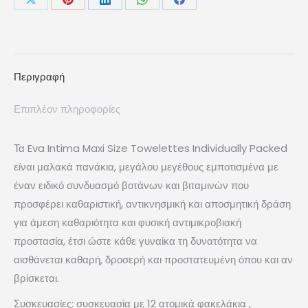
Share
Share
Share
Share
Share
ποσότητα
on
on
on
on
on
X
Pinterest
LinkedIn
WhatsApp
Facebook
Περιγραφή
Επιπλέον πληροφορίες
Τα Eva Intima Maxi Size Towelettes Individually Packed
είναι μαλακά πανάκια, μεγάλου μεγέθους εμποτισμένα με
έναν ειδικό συνδυασμό βοτάνων και βιταμινών που
προσφέρει καθαριστική, αντικνησμική και αποσμητική δράση
για άμεση καθαριότητα και φυσική αντιμικροβιακή
προστασία, έτσι ώστε κάθε γυναίκα τη δυνατότητα να
αισθάνεται καθαρή, δροσερή και προστατευμένη όπου και αν
βρίσκεται.
Συσκευασίες: συσκευασία με 12 ατομικά φακελάκια ,