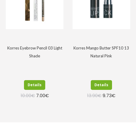
Korres Eyebrow Pencil 03 Light
Korres Mango Butter SPF10 13
Shade
Natural Pink
Details
Details
Original
Η
Original
Η
10.00
€
7.00
€
13.90
€
9.73
€
price
τρέχουσα
price
τρέχουσα
was:
τιμή
was:
τιμή
10.00€.
είναι:
13.90€.
είναι:
7.00€.
9.73€.