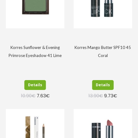
Korres Sunflower & Evening
Korres Mango Butter SPF10 45
Primrose Eyeshadow 41 Lime
Coral
Details
Details
Original
Η
Original
Η
10.90
€
7.63
€
13.90
€
9.73
€
price
τρέχουσα
price
τρέχουσα
was:
τιμή
was:
τιμή
10.90€.
είναι:
13.90€.
είναι:
7.63€.
9.73€.