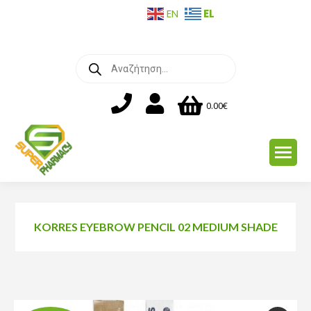
EL
EN
Products
search
0.00
€
KORRES EYEBROW PENCIL 02 MEDIUM SHADE
You are here: