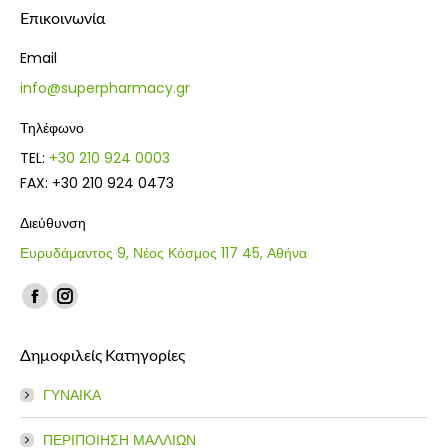
Επικοινωνία
Email
info@superpharmacy.gr
Τηλέφωνο
TEL:
+30 210 924 0003
FAX: +30 210 924 0473
Διεύθυνση
Ευρυδάμαντος 9, Νέος Κόσμος 117 45, Αθήνα
Find us on:
Facebook
Instagram
page
page
Δημοφιλείς Κατηγορίες
opens
opens
in
in
ΓΥΝΑΙΚΑ
new
new
window
window
ΠΕΡΙΠΟΙΗΣΗ ΜΑΛΛΙΩΝ