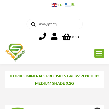
EL
EN
Products
search
0.00
€
KORRES MINERALS PRECISION BROW PENCIL 02
MEDIUM SHADE 0.2G
You are here: