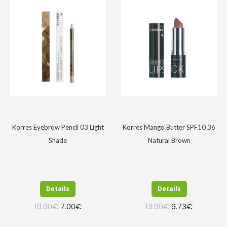
was:
τιμή
was:
τιμή
20.00€.
είναι:
10.90€.
είναι:
14.00€.
7.63€.
Korres Eyebrow Pencil 03 Light
Korres Mango Butter SPF10 36
Shade
Natural Brown
Details
Details
Original
Η
Original
Η
10.00
€
7.00
€
13.90
€
9.73
€
price
τρέχουσα
price
τρέχουσα