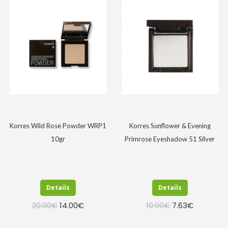
Korres Wild Rose Powder WRP1
Korres Sunflower & Evening
10gr
Primrose Eyeshadow 51 Silver
Details
Details
Original
Η
Original
Η
20.00
€
14.00
€
10.90
€
7.63
€
price
τρέχουσα
price
τρέχουσα