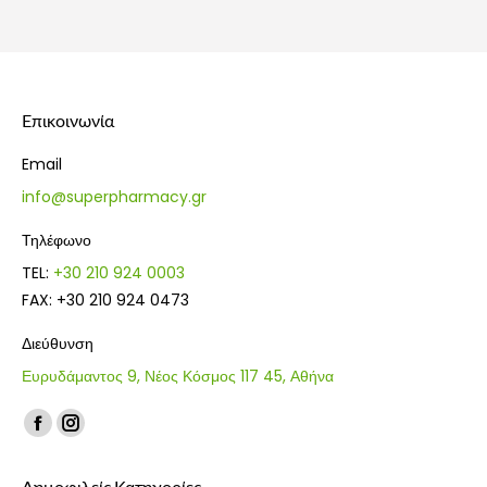
was:
τιμή
was:
τιμή
10.00€.
είναι:
13.90€.
είναι:
7.00€.
9.73€.
Επικοινωνία
Email
info@superpharmacy.gr
Τηλέφωνο
TEL:
+30 210 924 0003
FAX: +30 210 924 0473
Διεύθυνση
Ευρυδάμαντος 9, Νέος Κόσμος 117 45, Αθήνα
Find us on:
Facebook
Instagram
page
page
Δημοφιλείς Κατηγορίες