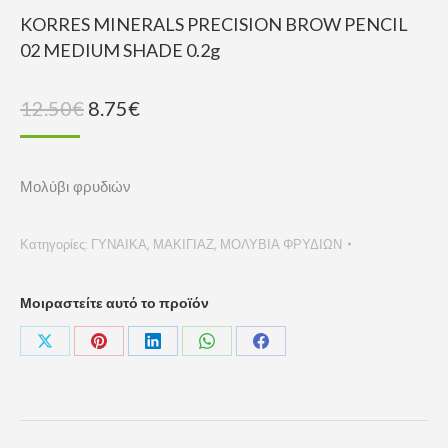
KORRES MINERALS PRECISION BROW PENCIL
02 MEDIUM SHADE 0.2g
Original
Η
12.50
€
8.75
€
price
τρέχουσα
was:
τιμή
Μολύβι φρυδιών
12.50€.
είναι:
8.75€.
Κατηγορίες:
ΓΥΝΑΙΚΑ
,
ΜΑΚΙΓΙΑΖ
,
ΜΟΛΥΒΙΑ ΦΡΥΔΙΩΝ
Μοιραστείτε αυτό το προϊόν
Share
Share
Share
Share
Share
on
on
on
on
on
X
Pinterest
LinkedIn
WhatsApp
Facebook