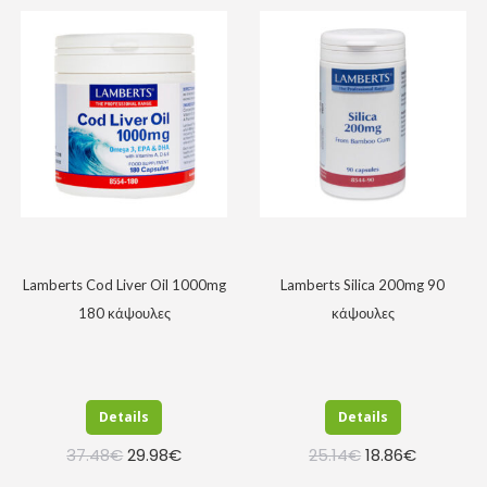
Lamberts Cod Liver Oil 1000mg
Lamberts Silica 200mg 90
180 κάψουλες
κάψουλες
Details
Details
Original
Η
Original
Η
37.48
€
29.98
€
25.14
€
18.86
€
price
τρέχουσα
price
τρέχουσα