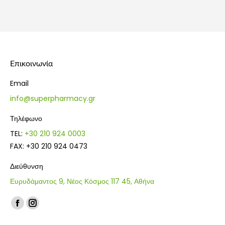
price
τρέχουσα
price
τρέχουσ
was:
τιμή
was:
τιμή
36.41€.
είναι:
41.25€.
είναι:
27.31€.
30.94€.
Επικοινωνία
Email
info@superpharmacy.gr
Τηλέφωνο
TEL:
+30 210 924 0003
FAX: +30 210 924 0473
Διεύθυνση
Ευρυδάμαντος 9, Νέος Κόσμος 117 45, Αθήνα
Find us on:
Facebook
Instagram
page
page