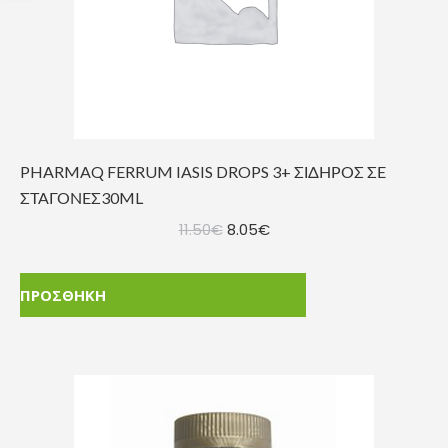
PHARMAQ FERRUM IASIS DROPS 3+ ΣΙΔΗΡΟΣ ΣΕ
ΣΤΑΓΟΝΕΣ30ML
Original
Η
11.50
€
8.05
€
price
τρέχουσα
was:
τιμή
ΠΡΟΣΘΗΚΗ
11.50€.
είναι:
8.05€.