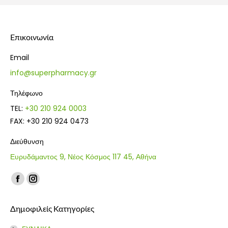
Επικοινωνία
Email
info@superpharmacy.gr
Τηλέφωνο
TEL:
+30 210 924 0003
FAX: +30 210 924 0473
Διεύθυνση
Ευρυδάμαντος 9, Νέος Κόσμος 117 45, Αθήνα
Find us on:
Facebook
Instagram
page
page
Δημοφιλείς Κατηγορίες
opens
opens
in
in