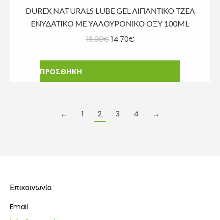
DUREX NATURALS LUBE GEL ΛΙΠΑΝΤΙΚΟ ΤΖΕΛ
ΕΝΥΔΑΤΙΚΟ ΜΕ ΥΑΛΟΥΡΟΝΙΚΟ ΟΞΥ 100ML
Original
Η
16.00
€
14.70
€
price
τρέχουσα
was:
τιμή
ΠΡΟΣΘΗΚΗ
16.00€.
είναι:
14.70€.
←
1
2
3
4
→
Επικοινωνία
Email