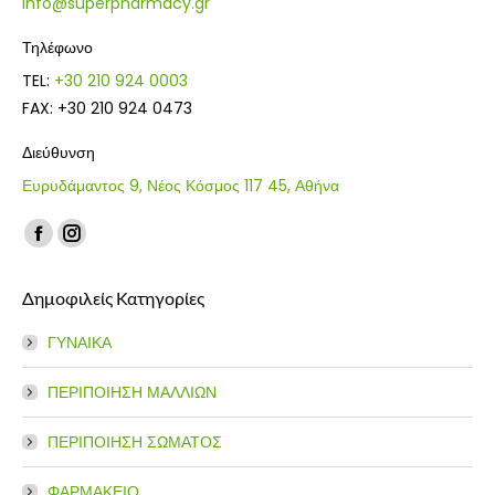
info@superpharmacy.gr
Τηλέφωνο
TEL:
+30 210 924 0003
FAX: +30 210 924 0473
Διεύθυνση
Ευρυδάμαντος 9, Νέος Κόσμος 117 45, Αθήνα
Find us on:
Facebook
Instagram
page
page
Δημοφιλείς Κατηγορίες
opens
opens
in
in
ΓΥΝΑΙΚΑ
new
new
window
window
ΠΕΡΙΠΟΙΗΣΗ ΜΑΛΛΙΩΝ
ΠΕΡΙΠΟΙΗΣΗ ΣΩΜΑΤΟΣ
ΦΑΡΜΑΚΕΙΟ