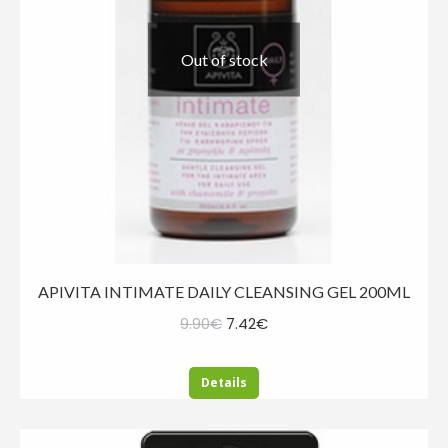
Out of stock
APIVITA INTIMATE DAILY CLEANSING GEL 200ML
Original
Η
9.90
€
7.42
€
price
τρέχουσα
was:
τιμή
Details
9.90€.
είναι:
7.42€.