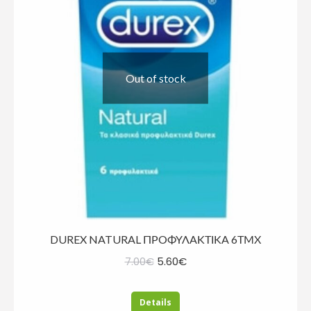
Out of stock
DUREX NATURAL ΠΡΟΦΥΛΑΚΤΙΚΑ 6ΤΜΧ
Original
Η
7.00
€
5.60
€
price
τρέχουσα
was:
τιμή
Details